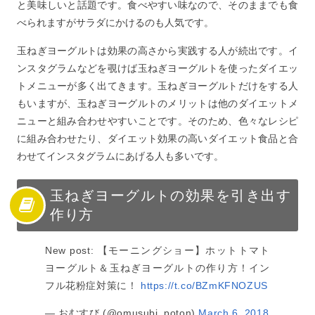
と美味しいと話題です。食べやすい味なので、そのままでも食
ろう
べられますがサラダにかけるのも人気です。
9
健康管理もできる玉ねぎヨーグルトのアレンジレシピ！
玉ねぎヨーグルトは効果の高さから実践する人が続出です。イ
10
あなたも明日から玉ねぎヨーグルトでダイエットを始め
ンスタグラムなどを覗けば玉ねぎヨーグルトを使ったダイエッ
てみませんか？
トメニューが多く出てきます。玉ねぎヨーグルトだけをする人
もいますが、玉ねぎヨーグルトのメリットは他のダイエットメ
ニューと組み合わせやすいことです。そのため、色々なレシピ
に組み合わせたり、ダイエット効果の高いダイエット食品と合
わせてインスタグラムにあげる人も多いです。
玉ねぎヨーグルトの効果を引き出す
作り方
New post: 【モーニングショー】ホットトマト
ヨーグルト＆玉ねぎヨーグルトの作り方！イン
フル花粉症対策に！
https://t.co/BZmKFNOZUS
— おむすび (@omusubi_poton)
March 6, 2018