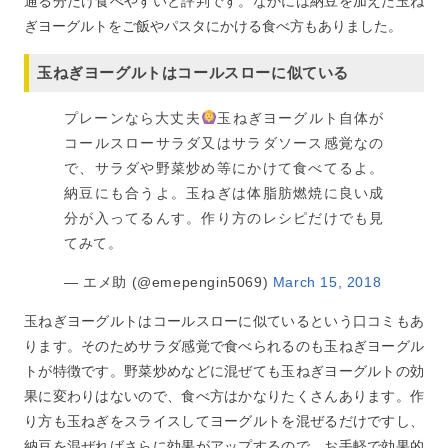
通る分だけ食べやすいと評判です。なかには納豆を加えた玉ね
ぎヨーグルトをご飯やパスタにかける食べ方もありました。
玉ねぎヨーグルトはコールスローに似ている
プレーンなら大丈夫
玉ねぎヨーグルト自体が
コールスローサラダ又はサラダソース感覚なの
で、サラダや野菜炒め等にかけて食べてるよ。
納豆にも合うよ。玉ねぎは体脂肪燃焼に良い成
分が入ってるんす。作り方のレシピだけでも見
てみて。
— エメ助 (@emepengin5069)
March 15, 2018
玉ねぎヨーグルトはコールスローに似ているという口コミもあ
ります。そのためサラダ感覚で食べられるのも玉ねぎヨーグル
トが特徴です。野菜炒めなどに混ぜても玉ねぎヨーグルトの効
果に変わりはないので、食べ方はかなりたくさんあります。作
り方も玉ねぎをスライスしてヨーグルトを混ぜるだけですし、
納豆を混ぜればさらに効果がアップするので、お手軽で効果的