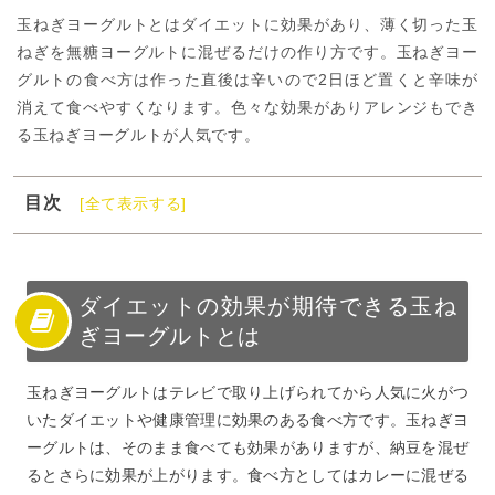
玉ねぎヨーグルトとはダイエットに効果があり、薄く切った玉
ねぎを無糖ヨーグルトに混ぜるだけの作り方です。玉ねぎヨー
グルトの食べ方は作った直後は辛いので2日ほど置くと辛味が
消えて食べやすくなります。色々な効果がありアレンジもでき
る玉ねぎヨーグルトが人気です。
目次
[全て表示する]
1
ダイエットの効果が期待できる玉ねぎヨーグルトとは
2
玉ねぎヨーグルトの効果を引き出す作り方
3
玉ねぎヨーグルトのダイエット効果を引き出す納豆
ダイエットの効果が期待できる玉ね
ぎヨーグルトとは
4
花粉症を改善する効果もある玉ねぎヨーグルト
5
玉ねぎヨーグルトのダイエット効果のある食べ方とは
玉ねぎヨーグルトはテレビで取り上げられてから人気に火がつ
6
健康管理ならダイエット効果のある玉ねぎヨーグルトが
いたダイエットや健康管理に効果のある食べ方です。玉ねぎヨ
おすすめ！
ーグルトは、そのまま食べても効果がありますが、納豆を混ぜ
7
健康管理のためなら玉ねぎヨーグルトに運動も加えよう
るとさらに効果が上がります。食べ方としてはカレーに混ぜる
8
健康管理のためなら玉ねぎヨーグルトと食事までこだわ