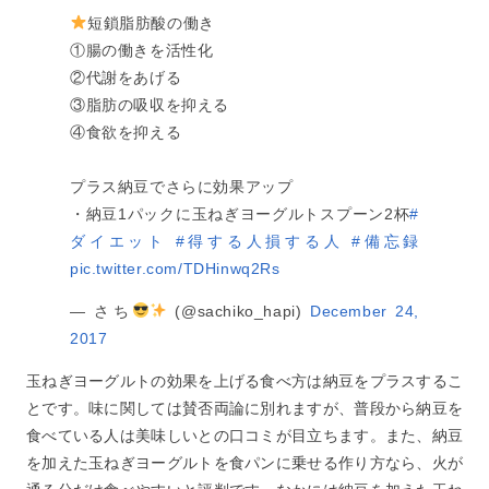
短鎖脂肪酸の働き
①腸の働きを活性化
②代謝をあげる
③脂肪の吸収を抑える
④食欲を抑える
プラス納豆でさらに効果アップ
・納豆1パックに玉ねぎヨーグルトスプーン2杯
#
ダイエット
#得する人損する人
#備忘録
pic.twitter.com/TDHinwq2Rs
— さち
(@sachiko_hapi)
December 24,
2017
玉ねぎヨーグルトの効果を上げる食べ方は納豆をプラスするこ
とです。味に関しては賛否両論に別れますが、普段から納豆を
食べている人は美味しいとの口コミが目立ちます。また、納豆
を加えた玉ねぎヨーグルトを食パンに乗せる作り方なら、火が