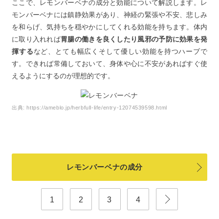
ここで、レモンバーベナの成分と効能について解説します。レ
モンバーベナには鎮静効果があり、神経の緊張や不安、悲しみ
を和らげ、気持ちを穏やかにしてくれる効能を持ちます。体内
に取り入れれば
胃腸の働きを良くしたり風邪の予防に効果を発
揮する
など、とても幅広くそして優しい効能を持つハーブで
す。できれば常備しておいて、身体や心に不安があればすぐ使
えるようにするのが理想的です。
出典:
https://ameblo.jp/herbfull-life/entry-12074539598.html
レモンバーベナの成分
1
2
3
4