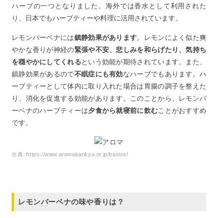
ハーブの一つとなりました。海外では香水として利用された
り、日本でもハーブティーや料理に活用されています。
レモンバーベナには
鎮静効果があります
。レモンによく似た爽
やかな香りが神経の
緊張や不安、悲しみを和らげたり、気持ち
を穏やかにしてくれる
という効能が期待されています。また、
鎮静効果があるので
不眠症にも有効
なハーブでもあります。ハ
ーブティーとして体内に取り入れた場合は胃腸の調子を整えた
り、消化を促進する効能があります。このことから、レモンバ
ーベナのハーブティーは
夕食から就寝前に飲む
ことがおすすめ
です。
出典:
https://www.aromakankyo.or.jp/basics/
レモンバーベナの味や香りは？