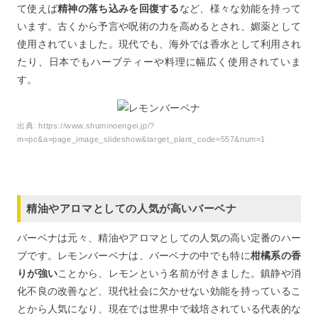
て使えば
精神の落ち込みを回復する
など、様々な効能を持って
います。古くから予言や呪術の力を高めるとされ、媚薬として
使用されていました。現代でも、海外では香水として利用され
たり、日本でもハーブティーや料理に幅広く使用されていま
す。
出典:
https://www.shuminoengei.jp/?
m=pc&a=page_image_slideshow&target_plant_code=557&num=1
精油やアロマとしての人気が高いバーベナ
バーベナは元々、精油やアロマとしての人気の高い定番のハー
ブです。レモンバーベナは、バーベナの中でも特に
柑橘系の香
りが強い
ことから、レモンという名前が付きました。鎮静や消
化不良の改善など、現代社会に欠かせない効能を持っているこ
とから人気になり、現在では世界中で栽培されている代表的な