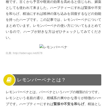
種です。古くから予言や呪術の効果を高めると信じられ、媚薬
よう！
としても使われて来ました。ハーブティーにすれば緊張や不安
を和らげ、精油にすれば精神の落ち込みを回復するなどの効能
を持ったハーブです。この記事では、レモンバーベナについて
まとめています。レモンバーベナの使い方についてもまとめて
いるので、ハーブが好きな方はぜひチェックしてみてくださ
い。
出典:
http://taberugo.net/678
レモンバーベナとは？
レモンバーベナとは、バーベナというハーブの種類の1つです。
レモンという名前の通り、柑橘系の爽やかな香りが特徴のハー
ブです。ハーブティーにすれば
緊張や不安を和らげ
、精油とし