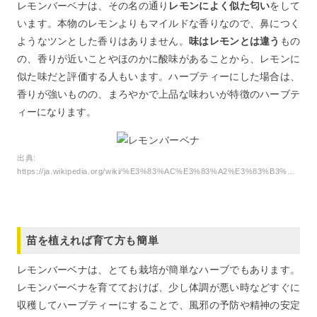
レモンバーベナは、その名の通り
レモンによく似た匂い
をして
います。本物のレモンよりもマイルドな香りなので、鼻につく
ようなツンとした香りはありません。
味はレモンとは違う
もの
の、香りが近いことやほのかに酸味があることから、レモンに
似た味だと評価する人もいます。ハーブティーにした場合は、
香りが強いものの、まろやかで上品な味わいが特徴のハーブテ
ィーになります。
出典:
https://ja.wikipedia.org/wiki/%E3%83%AC%E3%83%A2%E3%83%B3%E3%83%90%E3%83%BC%E3%83%99%E3%83%8A
苗を植えれば育て方も簡単
レモンバーベナは、とても栽培が簡単なハーブでもあります。
レモンバーベナを育てておけば、少し体調が悪い時などすぐに
収穫してハーブティーにすることで、風邪の予防や精神の安定