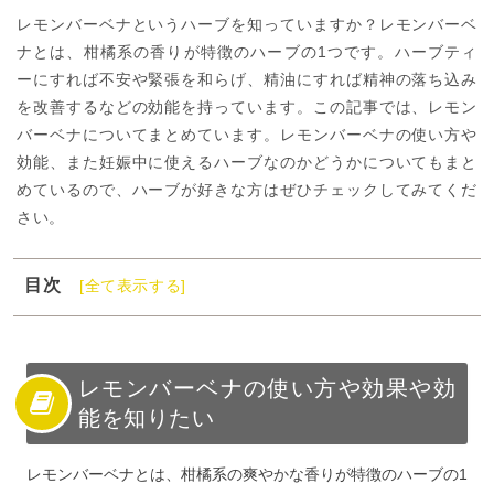
レモンバーベナというハーブを知っていますか？レモンバーベ
ナとは、柑橘系の香りが特徴のハーブの1つです。ハーブティ
ーにすれば不安や緊張を和らげ、精油にすれば精神の落ち込み
を改善するなどの効能を持っています。この記事では、レモン
バーベナについてまとめています。レモンバーベナの使い方や
効能、また妊娠中に使えるハーブなのかどうかについてもまと
めているので、ハーブが好きな方はぜひチェックしてみてくだ
さい。
目次
[全て表示する]
1
レモンバーベナの使い方や効果や効能を知りたい
2
レモンバーベナとは？
3
レモンバーベナの成分と効果効能について
レモンバーベナの使い方や効果や効
能を知りたい
4
レモンバーベナの使い方
5
レモンバーベナの副作用や注意点について
レモンバーベナとは、柑橘系の爽やかな香りが特徴のハーブの1
6
レモンバーベナの効果や効能を毎日の生活に生かしてみ