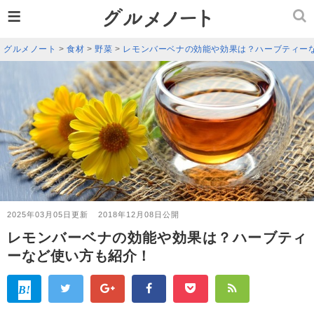
≡
グルメノート
>
食材
>
野菜
>
レモンバーベナの効能や効果は？ハーブティー
2025年03月05日更新
2018年12月08日公開
レモンバーベナの効能や効果は？ハーブティ
ーなど使い方も紹介！