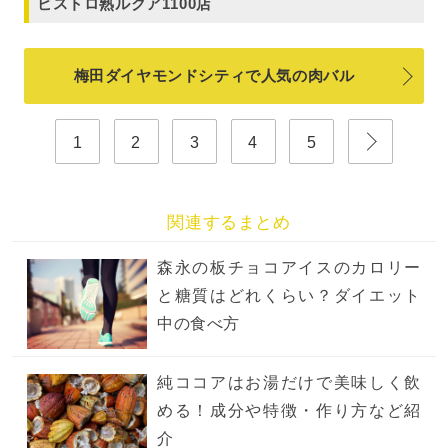
ビストロ熟ルクア1100店
梅田ダイヤモンドシティで人気の肉バル
1
2
3
4
5
関連するまとめ
森永の板チョコアイスのカロリー
と糖質はどれくらい？ダイエット
中の食べ方
純ココアはお湯だけで美味しく飲
める！成分や特徴・作り方など紹
介