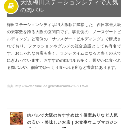
大阪梅田ステーションシティで人気
の肉バル
梅田ステーションシティはJR大阪駅に隣接した、西日本最大級
の乗客数を誇る大阪の玄関口です。駅北側の「ノースゲートビ
ルディング」と南側の「サウスゲートビルディング」で構成さ
れており、ファッションやグルメの複合施設としても有名で
す。おしゃれなお店も多く、ランチタイムになると多くの人で
にぎわっています。おすすめの肉バルも多く、賑やかに食べれ
る肉バルや、個室でゆっくり食べれる所など豊富にあります。
出典:
http://www.ozmall.co.jp/restaurant/4292/?TM=0
肉バルで大阪のおすすめは？個室ありなど人気
の安い・美味しいお店 | お食事ウェブマガジン