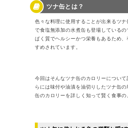
ツナ缶とは？
3
ツナ缶の種類別カロリー比較
4
ツナ缶のカロリーや違いを理解して効果的に
色々な料理に使用することが出来るツナ
で食塩無添加の水煮缶も登場しているの
ぱく質でヘルシーかつ栄養もあるため、
すめされています。
今回はそんなツナ缶のカロリーについて
らには味付や油漬を油切りしたツナ缶の
缶のカロリーを詳しく知って賢く食事の