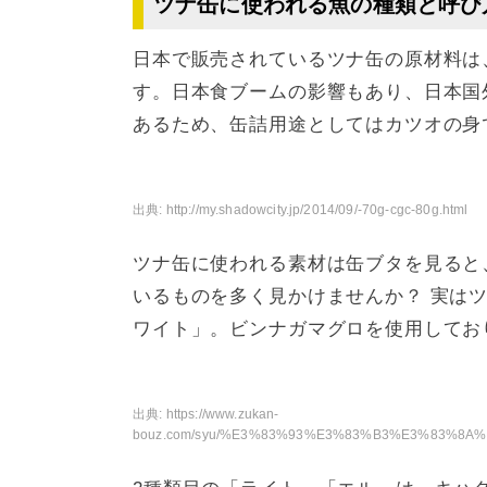
ツナ缶に使われる魚の種類と呼び
日本で販売されているツナ缶の原材料は
す。日本食ブームの影響もあり、日本国
あるため、缶詰用途としてはカツオの身
出典:
http://my.shadowcity.jp/2014/09/-70g-cgc-80g.html
ツナ缶に使われる素材は缶ブタを見ると
いるものを多く見かけませんか？ 実は
ワイト」。ビンナガマグロを使用してお
出典:
https://www.zukan-
bouz.com/syu/%E3%83%93%E3%83%B3%E3%83%8A%E3%82%AC%E3%83%9E%E3%82%B0%E3