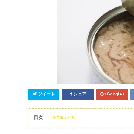
ツイート
シェア
Google+
目次
[全て表示する]
1
ツナ缶とは？
2
ツナ缶の種類別メリットとデメリット