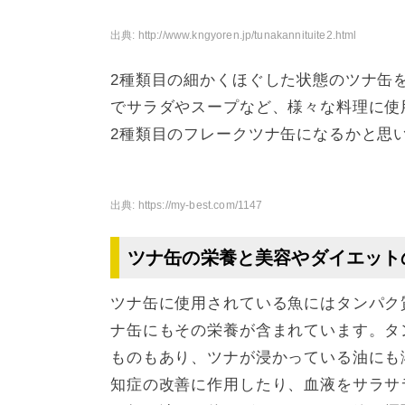
出典:
http://www.kngyoren.jp/tunakannituite2.html
2種類目の細かくほぐした状態のツナ缶
でサラダやスープなど、様々な料理に使
2種類目のフレークツナ缶になるかと思
出典:
https://my-best.com/1147
ツナ缶の栄養と美容やダイエット
ツナ缶に使用されている魚にはタンパク質
ナ缶にもその栄養が含まれています。タ
ものもあり、ツナが浸かっている油にも溶
知症の改善に作用したり、血液をサラサ