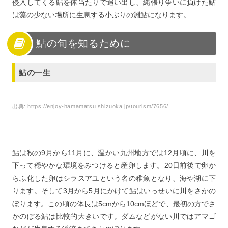
侵入してくる鮎を体当たりで追い出し、縄張り争いに負けた鮎
は藻の少ない場所に生息する小ぶりの淵鮎になります。
鮎の旬を知るために
鮎の一生
出典:
https://enjoy-hamamatsu.shizuoka.jp/tourism/7656/
鮎は秋の9月から11月に、温かい九州地方では12月頃に、川を
下って穏やかな環境をみつけると産卵します。20日前後で卵か
らふ化した卵はシラスアユという名の稚魚となり、海や湖に下
ります。そして3月から5月にかけて鮎はいっせいに川をさかの
ぼります。この頃の体長は5cmから10cmほどで、最初の方でさ
かのぼる鮎は比較的大きいです。ダムなどがない川ではアマゴ