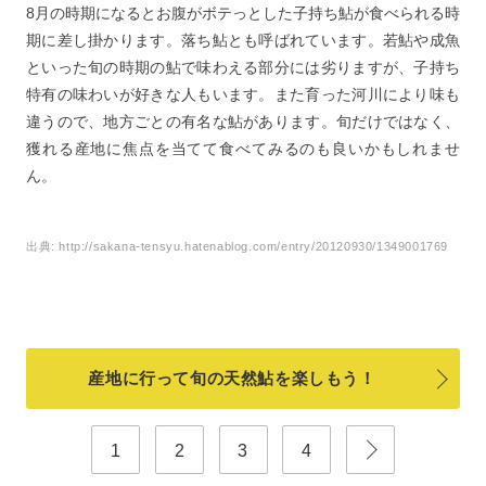
8月の時期になるとお腹がボテっとした子持ち鮎が食べられる時
期に差し掛かります。落ち鮎とも呼ばれています。若鮎や成魚
といった旬の時期の鮎で味わえる部分には劣りますが、子持ち
特有の味わいが好きな人もいます。また育った河川により味も
違うので、地方ごとの有名な鮎があります。旬だけではなく、
獲れる産地に焦点を当てて食べてみるのも良いかもしれませ
ん。
出典:
http://sakana-tensyu.hatenablog.com/entry/20120930/1349001769
産地に行って旬の天然鮎を楽しもう！
1
2
3
4