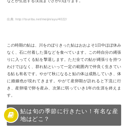
などが生息する渓流までさかのぼります。
出典:
http://tsuribu.net/meijin/ayu/4022/
この時期の鮎は、川をのぼりきった鮎はおおよそ1日中ほぼ休み
なく、石に付着した藻などを食べています。この時自分の縄張
りに入ってくる鮎を撃退します。ただ全ての鮎が縄張りを持つ
わけではなく、群れ鮎といって一定の範囲内で仲良く生きてい
る鮎も有名です。やがて秋になると鮎の体は成熟していき、体
に婚姻色が現れてきます。やがて産卵期が訪れると下流に行
き、産卵場で卵を産み、次第に弱っていき1年の生涯を終えま
す。
鮎は旬の季節に行きたい！有名な産
地はどこ？