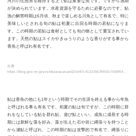
河川の生態系を維持する上で鮎は重要な魚です。ですから漁期
が決められています。水産資源を守るために必要なのです。鮎
漁の解禁時期は6月頃、秋まで楽しめる川魚として有名で、特に
美味しいとされる旬の鮎は初夏に出回る時期の若鮎になりま
す。この時期の若鮎は食材としても旬の物として重宝されてい
ます。天然の鮎はスイカやきゅうりのような香りがする事から
香魚と呼ばれ有名です。
出典:
https://blog.goo.ne.jp/yoshikawasuisan02/e/87c41223b03f903c7509f54007d687ef
鮎は香魚の他にも1年という時期でその生涯を終える事から年魚
と呼ばれる事も有名です。初夏の鮎は旬ですが、この時期に群
れをなしている鮎を群れ鮎、遊び鮎といい、成魚に成長する時
期には新鮮な藻を好み、藻が生えた石や岩に縄張りを持つこと
から瀬鮎と呼ばれ、この時期の鮎は攻撃的で有名で、縄張りに