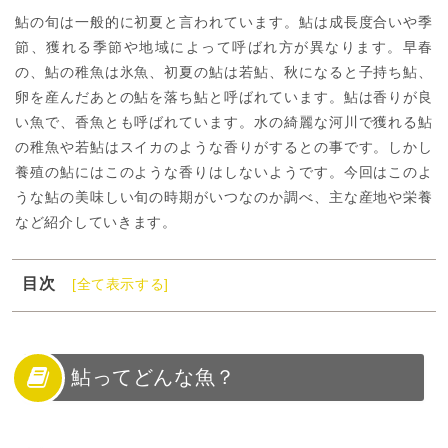
鮎の旬は一般的に初夏と言われています。鮎は成長度合いや季
節、獲れる季節や地域によって呼ばれ方が異なります。早春
の、鮎の稚魚は氷魚、初夏の鮎は若鮎、秋になると子持ち鮎、
卵を産んだあとの鮎を落ち鮎と呼ばれています。鮎は香りが良
い魚で、香魚とも呼ばれています。水の綺麗な河川で獲れる鮎
の稚魚や若鮎はスイカのような香りがするとの事です。しかし
養殖の鮎にはこのような香りはしないようです。今回はこのよ
うな鮎の美味しい旬の時期がいつなのか調べ、主な産地や栄養
など紹介していきます。
目次
[全て表示する]
1
鮎ってどんな魚？
2
鮎の旬を知るために
3
鮎は旬の季節に行きたい！有名な産地はどこ？
鮎ってどんな魚？
4
産地に行って旬の天然鮎を楽しもう！
5
鮎の旬にヤナを楽しむ！