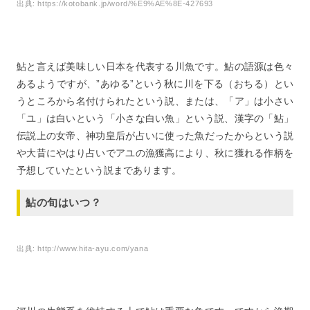
出典:
https://kotobank.jp/word/%E9%AE%8E-427693
6
ヤナ漁で摂れた旬の鮎料理を堪能しよう！
7
旬の鮎はビタミンEが豊富で老化防止に有効
8
旬の鮎に含まれる栄養には精神的な病にも効果がある？
鮎と言えば美味しい日本を代表する川魚です。鮎の語源は色々
9
旬の鮎の栄養成分には骨を強くする効果がある？
あるようですが、”あゆる”という秋に川を下る（おちる）とい
10
旬の鮎を食べるなら内臓までしっかり食べよう！
うところから名付けられたという説、または、「ア」は小さい
11
旬の鮎を調理してみる：シンプル塩焼き
「ユ」は白いという「小さな白い魚」という説、漢字の「鮎」
12
まとめ：鮎の旬は夏！健康にも良い栄養豊富な川魚
伝説上の女帝、神功皇后が占いに使った魚だったからという説
や大昔にやはり占いでアユの漁獲高により、秋に獲れる作柄を
予想していたという説まであります。
鮎の旬はいつ？
出典:
http://www.hita-ayu.com/yana