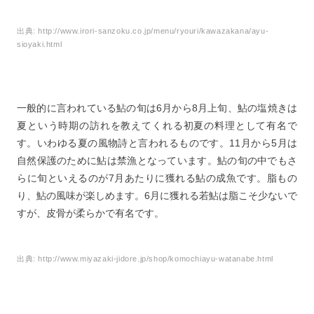
出典:
http://www.irori-sanzoku.co.jp/menu/ryouri/kawazakana/ayu-
sioyaki.html
一般的に言われている鮎の旬は6月から8月上旬、鮎の塩焼きは
夏という時期の訪れを教えてくれる初夏の料理として有名で
す。いわゆる夏の風物詩と言われるものです。11月から5月は
自然保護のために鮎は禁漁となっています。鮎の旬の中でもさ
らに旬といえるのが7月あたりに獲れる鮎の成魚です。脂もの
り、鮎の風味が楽しめます。6月に獲れる若鮎は脂こそ少ないで
すが、皮骨が柔らかで有名です。
出典:
http://www.miyazaki-jidore.jp/shop/komochiayu-watanabe.html