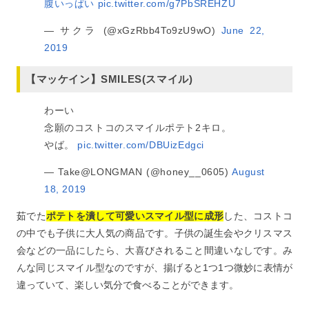
腹いっぱい
pic.twitter.com/g7PbSREHZU
— サクラ (@xGzRbb4To9zU9wO)
June 22,
2019
【マッケイン】SMILES(スマイル)
わーい
念願のコストコのスマイルポテト2キロ。
やば。
pic.twitter.com/DBUizEdgci
— Take@LONGMAN (@honey__0605)
August
18, 2019
茹でた
ポテトを潰して可愛いスマイル型に成形
した、コストコ
の中でも子供に大人気の商品です。子供の誕生会やクリスマス
会などの一品にしたら、大喜びされること間違いなしです。み
んな同じスマイル型なのですが、揚げると1つ1つ微妙に表情が
違っていて、楽しい気分で食べることができます。