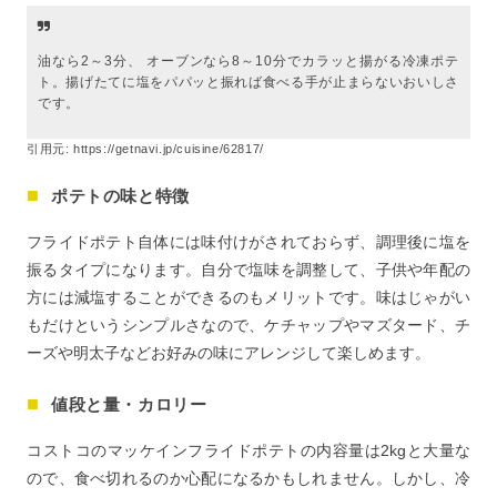
油なら2～3分、 オーブンなら8～10分でカラッと揚がる冷凍ポテ
ト。揚げたてに塩をパパッと振れば食べる手が止まらないおいしさ
です。
引用元:
https://getnavi.jp/cuisine/62817/
ポテトの味と特徴
フライドポテト自体には味付けがされておらず、調理後に塩を
振るタイプになります。自分で塩味を調整して、子供や年配の
方には減塩することができるのもメリットです。味はじゃがい
もだけというシンプルさなので、ケチャップやマズタード、チ
ーズや明太子などお好みの味にアレンジして楽しめます。
値段と量・カロリー
コストコのマッケインフライドポテトの内容量は2kgと大量な
ので、食べ切れるのか心配になるかもしれません。しかし、冷