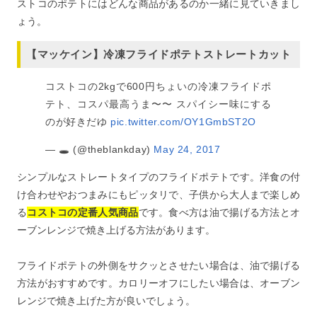
ストコのポテトにはどんな商品があるのか一緒に見ていきまし
ょう。
【マッケイン】冷凍フライドポテトストレートカット
コストコの2kgで600円ちょいの冷凍フライドポ
テト、コスパ最高うま〜〜 スパイシー味にする
のが好きだゆ
pic.twitter.com/OY1GmbST2O
— 🕳 (@theblankday)
May 24, 2017
シンプルなストレートタイプのフライドポテトです。洋食の付
け合わせやおつまみにもピッタリで、子供から大人まで楽しめ
る
コストコの定番人気商品
です。食べ方は油で揚げる方法とオ
ーブンレンジで焼き上げる方法があります。
フライドポテトの外側をサクッとさせたい場合は、油で揚げる
方法がおすすめです。カロリーオフにしたい場合は、オーブン
レンジで焼き上げた方が良いでしょう。