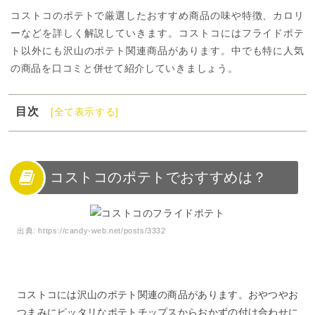
コストコのポテトで厳選したおすすめ商品の味や特徴、カロリ
ーなどを詳しく解説していきます。コストコにはフライドポテ
ト以外にも沢山のポテト関連商品があります。中でも特に人気
の商品を口コミと併せて紹介していきましょう。
目次
[全て表示する]
1
コストコのポテトでおすすめは？
2
コストコのポテト一覧
3
コストコのポテトを使ったアレンジレシピ
コストコのポテトでおすすめは？
4
コストコのポテトまとめ
出典:
https://candy-web.net/posts/3332
コストコには沢山のポテト関連の商品があります。おやつやお
つまみにピッタリなポテトチップスからおかずの付け合わせに