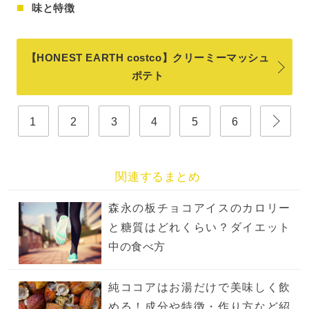
味と特徴
【HONEST EARTH costco】クリーミーマッシュ
ポテト
1
2
3
4
5
6
関連するまとめ
森永の板チョコアイスのカロリー
と糖質はどれくらい？ダイエット
中の食べ方
純ココアはお湯だけで美味しく飲
める！成分や特徴・作り方など紹