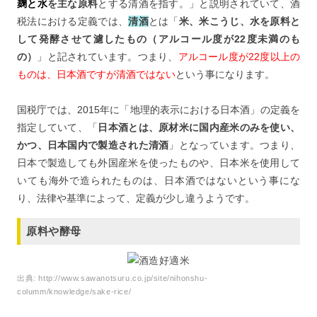
麹と水
を主な原料
とする清酒を指す。」と説明されていて、酒
税法における定義では、
清酒
とは「
米、米こうじ、水を原料と
して発酵させて濾したもの（アルコール度が22度未満のも
の）
」と記されています。つまり、
アルコール度が22度以上の
ものは、日本酒ですが清酒ではない
という事になります。
国税庁では、2015年に「地理的表示における日本酒」の定義を
指定していて、「
日本酒とは、原材米に国内産米のみを使い、
かつ、日本国内で製造された清酒
」となっています。つまり、
日本で製造しても外国産米を使ったものや、日本米を使用して
いても海外で造られたものは、日本酒ではないという事にな
り、法律や基準によって、定義が少し違うようです。
原料や酵母
出典:
http://www.sawanotsuru.co.jp/site/nihonshu-
columm/knowledge/sake-rice/