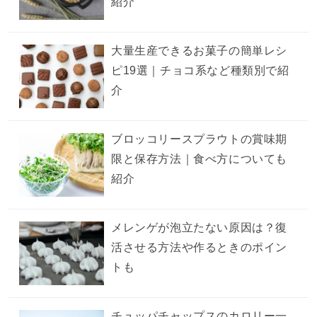
紹介
大量生産できるお菓子の簡単レシ
ピ19選｜チョコ系など種類別で紹
介
ブロッコリースプラウトの賞味期
限と保存方法｜食べ方についても
紹介
メレンゲが泡立たない原因は？復
活させる方法や作るときのポイン
トも
チュッパチャップスのカロリー一