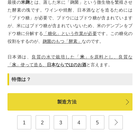
最後の
米麹
とは、蒸した米に「麹菌」という微生物を繁殖させ
た酵素の塊です。ワインや焼酎、日本酒などを造るためには
「ブドウ糖」が必要で、ブドウにはブドウ糖が含まれています
が、米にはブドウ糖が含まれていないため、米のデンプンをブ
ドウ糖に分解する
「糖化」という作業が必要
です。この糖化の
役割をするのが、
麹菌のもつ「酵素」
なのです。
日本酒は、
良質の水で栽培した「
米
」を原料とし、良質な
「
水
」使って造る、
日本ならではのお酒
と言えます。
特徴は？
製造方法
1
2
3
4
5