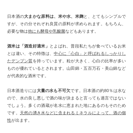
日本酒の
大まかな原料は、米や水、米麹
と、とてもシンプルで
すが、その分それぞれ良質の原料が求められます。もちろん、
必要な物は
他にも酵母や乳酸菌
などもあります。
酒米は「酒造好適米」
とよばれ、普段私たちが食べているお米
とは違い、その特徴は、
中心に「心白」と呼ばれるしっかりし
たデンプン質
を持っています。粒が大きく、心白の比率が多い
ものが優れているとされます。山田錦・五百万石・美山錦など
が代表的な酒米です。
日本酒造りには
大量の水も不可欠
です。日本酒の約80％は水な
ので、水の良し悪しで酒の味が決まると言っても過言ではない
でしょう。多くの酒蔵が名水に恵まれた地にあるのもそのため
です。
天然の湧き水などに含まれるミネラルによって、酒の個
性
が出ます。