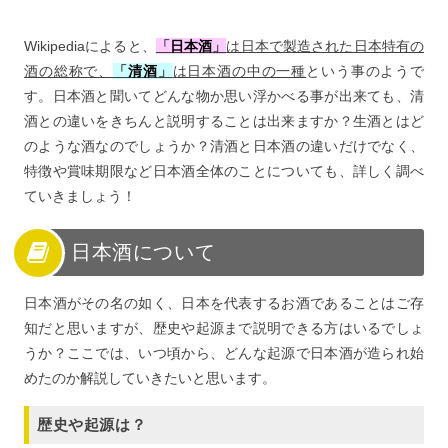
8
清酒のおすすめ銘柄
Wikipediaによると、
「
日本酒
」
は日本で製造された日本特有の
9
清酒は日本が誇れる歴史あるお酒！
酒の総称で、
「
清酒
」
は日本酒の中の一種
という事のようで
す。日本酒と聞いてどんな物か思い浮かべる事が出来ても、清
酒との違いをきちんと説明することは出来ますか？生酒とはど
のような酒なのでしょうか？清酒と日本酒の違いだけでなく、
特徴や賞味期限など日本酒全体のことについても、詳しく調べ
ていきましょう！
日本酒について
日本酒がその名の如く、日本を代表するお酒であることはご存
知だと思いますが、歴史や起源まで説明できる方はいるでしょ
うか？ここでは、いつ頃から、どんな起源で日本酒が造られ始
めたのか解説していきたいと思います。
歴史や起源は？