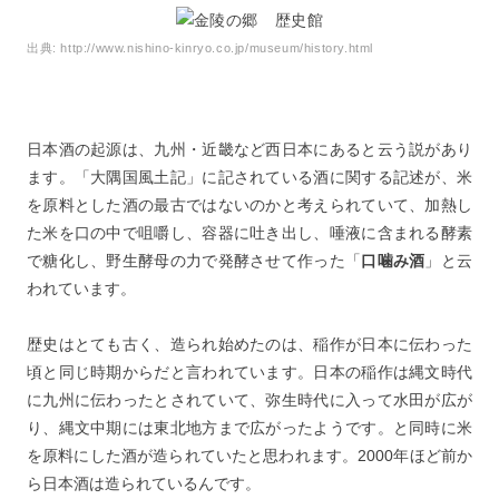
出典:
http://www.nishino-kinryo.co.jp/museum/history.html
日本酒の起源は、九州・近畿など西日本にあると云う説があり
ます。「大隅国風土記」に記されている酒に関する記述が、米
を原料とした酒の最古ではないのかと考えられていて、加熱し
た米を口の中で咀嚼し、容器に吐き出し、唾液に含まれる酵素
で糖化し、野生酵母の力で発酵させて作った「
口噛み酒
」と云
われています。
歴史はとても古く、造られ始めたのは、稲作が日本に伝わった
頃と同じ時期からだと言われています。日本の稲作は縄文時代
に九州に伝わったとされていて、弥生時代に入って水田が広が
り、縄文中期には東北地方まで広がったようです。と同時に米
を原料にした酒が造られていたと思われます。2000年ほど前か
ら日本酒は造られているんです。