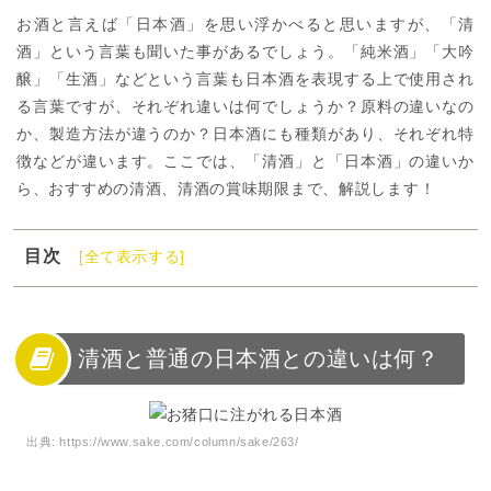
お酒と言えば「日本酒」を思い浮かべると思いますが、「清
酒」という言葉も聞いた事があるでしょう。「純米酒」「大吟
醸」「生酒」などという言葉も日本酒を表現する上で使用され
る言葉ですが、それぞれ違いは何でしょうか？原料の違いなの
か、製造方法が違うのか？日本酒にも種類があり、それぞれ特
徴などが違います。ここでは、「清酒」と「日本酒」の違いか
ら、おすすめの清酒、清酒の賞味期限まで、解説します！
目次
[全て表示する]
1
清酒と普通の日本酒との違いは何？
2
日本酒について
3
清酒と日本酒の違い
清酒と普通の日本酒との違いは何？
4
清酒の種類ごとのおすすめの飲み方
5
清酒の飲み方の温度は？
出典:
https://www.sake.com/column/sake/263/
6
清酒の定義を製造法から解説
7
清酒の賞味期限と保存方法