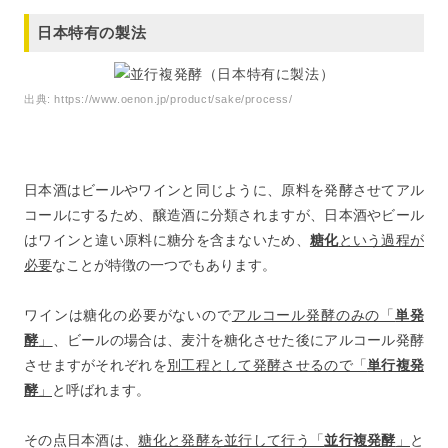
日本特有の製法
出典:
https://www.oenon.jp/product/sake/process/
日本酒はビールやワインと同じように、原料を発酵させてアル
コールにするため、醸造酒に分類されますが、日本酒やビール
はワインと違い原料に糖分を含まないため、
糖化
という過程が
必要
なことが特徴の一つでもあります。
ワインは糖化の必要がないので
アルコール発酵のみの「
単発
酵
」
、ビールの場合は、麦汁を糖化させた後にアルコール発酵
させますがそれぞれを
別工程として発酵させるので「
単行複発
酵
」
と呼ばれます。
その点日本酒は、
糖化と発酵を並行して行う「
並行複発酵
」
と