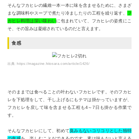
そんなフカヒレの繊維一本一本に味を含ませるために、さまざ
まな調味料やスープで煮たり冷ましたりの工程を繰り返す、
フ
カヒレ料理は深い味わい
に包まれていて、フカヒレの姿煮にこ
そ、その旨みは凝縮されているのだと言えます。
食感
出典:
https://magazine.hitosara.com/article/1426/
そのままでは食べることの叶わないフカヒレです。そのフカヒ
レを下処理をして、干し上げるにもテマは掛かっていますが、
フカヒレを戻して味を含ませる工程も4～7日も掛かる作業で
す。
そんなフカヒレにして、初めて
臭みもないコリコリとした独特
の食感
を、楽しむことだできるのです。素は味もないと言える