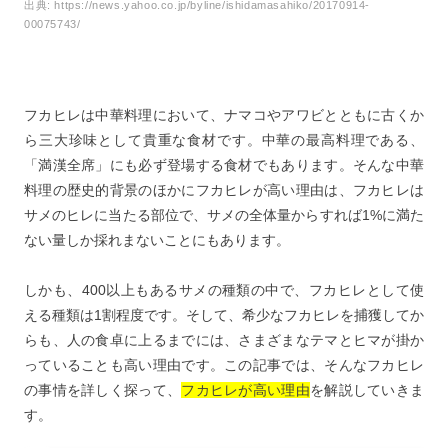
出典:
https://news.yahoo.co.jp/byline/ishidamasahiko/20170914-
6
フカヒレは高価でも人気の高い中華料理のひとつ！
00075743/
フカヒレは中華料理において、ナマコやアワビとともに古くか
ら三大珍味として貴重な食材です。中華の最高料理である、
「満漢全席」にも必ず登場する食材でもあります。そんな中華
料理の歴史的背景のほかにフカヒレが高い理由は、フカヒレは
サメのヒレに当たる部位で、サメの全体量からすれば1%に満た
ない量しか採れまないことにもあります。
しかも、400以上もあるサメの種類の中で、フカヒレとして使
える種類は1割程度です。そして、希少なフカヒレを捕獲してか
らも、人の食卓に上るまでには、さまざまなテマとヒマが掛か
っていることも高い理由です。この記事では、そんなフカヒレ
の事情を詳しく探って、
フカヒレが高い理由
を解説していきま
す。