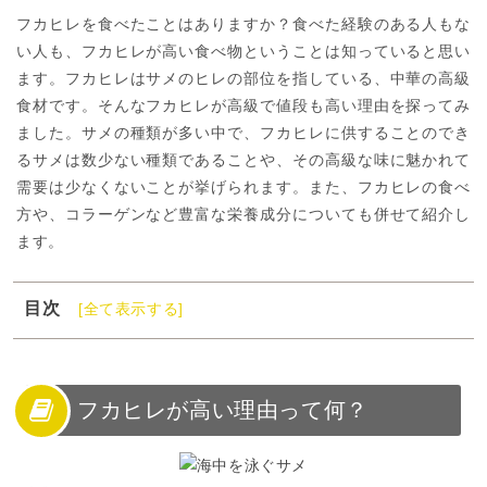
フカヒレを食べたことはありますか？食べた経験のある人もな
い人も、フカヒレが高い食べ物ということは知っていると思い
ます。フカヒレはサメのヒレの部位を指している、中華の高級
食材です。そんなフカヒレが高級で値段も高い理由を探ってみ
ました。サメの種類が多い中で、フカヒレに供することのでき
るサメは数少ない種類であることや、その高級な味に魅かれて
需要は少なくないことが挙げられます。また、フカヒレの食べ
方や、コラーゲンなど豊富な栄養成分についても併せて紹介し
ます。
目次
[全て表示する]
1
フカヒレが高い理由って何？
2
フカヒレは希少なサメのヒレ
3
フカヒレが高級な理由
フカヒレが高い理由って何？
4
フカヒレの食べ方
5
フカヒレの栄養成分と効果