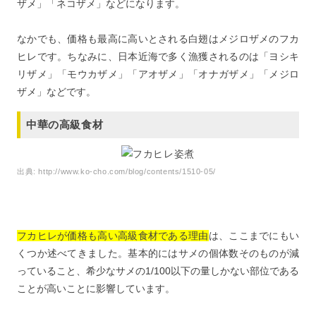
ザメ」「ネコザメ」などになります。
なかでも、価格も最高に高いとされる白翅はメジロザメのフカ
ヒレです。ちなみに、日本近海で多く漁獲されるのは「ヨシキ
リザメ」「モウカザメ」「アオザメ」「オナガザメ」「メジロ
ザメ」などです。
中華の高級食材
出典:
http://www.ko-cho.com/blog/contents/1510-05/
フカヒレが価格も高い高級食材である理由
は、ここまでにもい
くつか述べてきました。基本的にはサメの個体数そのものが減
っていること、希少なサメの1/100以下の量しかない部位である
ことが高いことに影響しています。