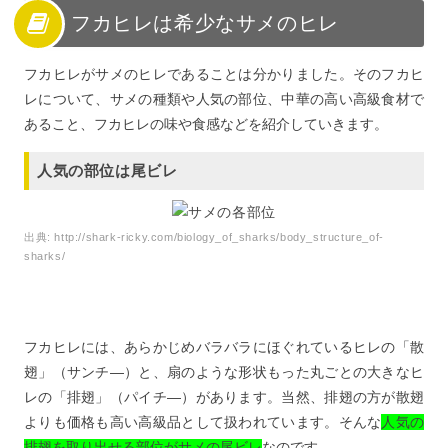
フカヒレは希少なサメのヒレ
フカヒレがサメのヒレであることは分かりました。そのフカヒ
レについて、サメの種類や人気の部位、中華の高い高級食材で
あること、フカヒレの味や食感などを紹介していきます。
人気の部位は尾ビレ
出典:
http://shark-ricky.com/biology_of_sharks/body_structure_of-
sharks/
フカヒレには、あらかじめバラバラにほぐれているヒレの「散
翅」（サンチ―）と、扇のような形状もった丸ごとの大きなヒ
レの「排翅」（パイチ―）があります。当然、排翅の方が散翅
よりも価格も高い高級品として扱われています。そんな
人気の
排翅を取り出せる部位がサメの尾ビレ
なのです。