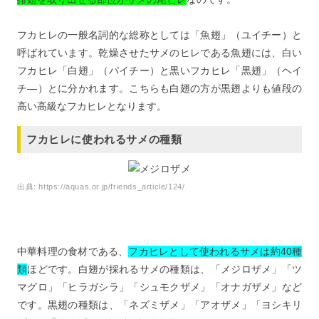
フカヒレの一般名詞的な総称としては「魚翅」（ユイチー）と
呼ばれています。乾燥させたサメのヒレである魚翅には、白い
フカヒレ「白翅」（パイチー）と黒いフカヒレ「黒翅」（ヘイ
チ―）とに分かれます。こちらも白翅の方が黒翅よりも値段の
高い高級なフカヒレとなります。
フカヒレに使われるサメの種類
出典:
https://aquas.or.jp/friends_article/124/
中華料理の食材である、
フカヒレとして使われるサメは約40種
類
ほどです。白翅が採れるサメの種類は、「メジロザメ」「ツ
マグロ」「ヒラガシラ」「シュモクザメ」「オナガザメ」など
です。黒翅の種類は、「ネズミザメ」「アオザメ」「ヨシキリ