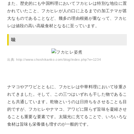
また、歴史的にも中国料理においてフカヒレは特別な地位に置
かれていたこと、フカヒレが人の口に上るまでの加工テマが甚
大なものであることなど、幾多の理由根拠が重なって、フカヒ
レは値段の高い高級食材となるに至っています。
味
出典:
http://www.choshikanko.com/blog/index.php?e=1234
ナマコやアワビとともに、フカヒレは中華料理において珍重さ
れてきました。そして、この三つはいずれも干した物であるこ
とも共通しています。乾物というのは日持ちをさせることも目
的ですが、フカヒレやナマコ、アワビに限らず旨味を凝縮させ
ることも重要な要素です。太陽光に充てることで、いろいろな
食材は旨味も栄養価も増すのが一般的です。