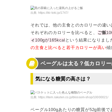
出典:
https://iki-toki.jp/1747/
それでは、他の主食とのカロリーの違い
それぞれのカロリーを比べると、
ご飯
10
ィ
100gが165kcal
という結果になりまし
の主食と比べると若干カロリーが高い
傾
ベーグルは太る？低カロリー
気になる糖質の高さは？
出典:
https://item.rakuten.co.jp/blossom-shop/10000021/
ベーグル100gあたりの糖質が52g前後