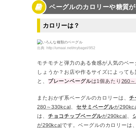
ベーグルのカロリーや糖質が
3
ベーグルは太る？低カロリーは嘘？
4
ベーグルはダイエットに向いている？
5
ベーグルのダイエット中の効果的な食べ方
カロリーは？
6
ベーグルの保存方法
7
ベーグルでヘルシーなアレンジをしてダイエ
出典:
http://umaai.net/mybagel/952
モチモチと弾力のある食感が人気のベー
しょうか？お店や作るサイズによっても
と、
プレーンベーグル
は1個あたり
260～
またおかず系ベーグルのカロリーは、
チ
280～330kcal
、
セサミベーグル
が290kca
は、
チョコチップベーグル
が290kcal
、
が290kcal
です。ベーグルのカロリーは、大