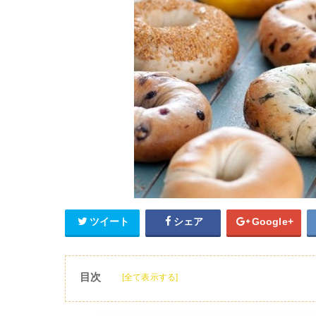
ツイート
シェア
Google+
目次
[全て表示する]
1
ベーグルのカロリーや糖質が気になる！
2
ベーグルのカロリーの比較