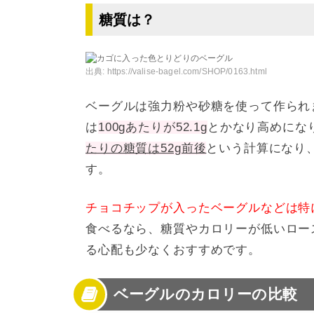
糖質は？
出典:
https://valise-bagel.com/SHOP/0163.html
ベーグルは強力粉や砂糖を使って作られ
は
100gあたりが52.1g
とかなり高めになり
たりの糖質は52g前後
という計算になり
す。
チョコチップが入ったベーグルなどは特
食べるなら、糖質やカロリーが低いロー
る心配も少なくおすすめです。
ベーグルのカロリーの比較