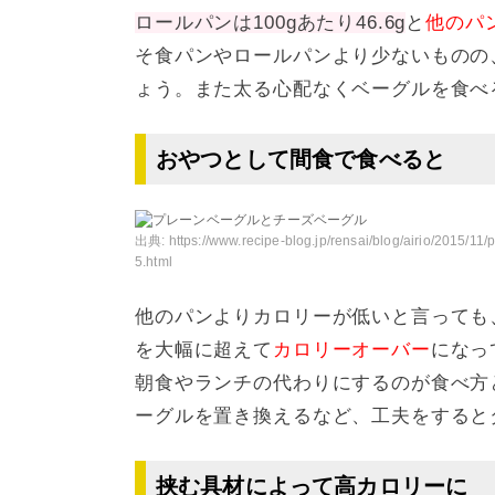
ロールパンは100gあたり46.6g
と
他のパ
そ食パンやロールパンより少ないものの
ょう。また太る心配なくベーグルを食べ
おやつとして間食で食べると
出典:
https://www.recipe-blog.jp/rensai/blog/airio/2015/11/p
5.html
他のパンよりカロリーが低いと言っても
を大幅に超えて
カロリーオーバー
になっ
朝食やランチの代わりにするのが食べ方
ーグルを置き換えるなど、工夫をすると
挟む具材によって高カロリーに