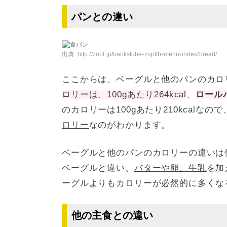
パンとの違い
出典:
http://zopf.jp/backstube-zopf/b-menu-index/bread/
ここからは、ベーグルと他のパンのカロ
ロリーは、100gあたり264kcal
、
ロール
のカロリーは100gあたり210kcalな
ロリー
なのがわかります。
ベーグルと他のパンのカロリーの違いは
ベーグルと違い、
バターや卵、牛乳
を加
ーグルよりもカロリーが必然的に多くな
他の主食との違い