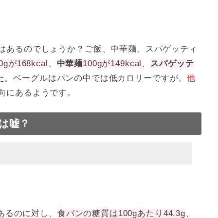
はあるのでしょうか？ご飯、中華麺、スパゲッティ
0gが168kcal
、
中華麺
100gが149kcal
、
スパゲッテ
た。ベーグルはパンの中では低カロリーですが、
他
向にあるようです。
は嘘？
であるのに対し、
食パンの糖質は100gあたり44.3g
、