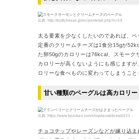
出典:
http://kraftcheese.jp/recipe/detail.php?n=59
太る要素を少なくしたいのであれば、ベ
定番のクリームチーズは1食分15gが52kc
た卵50gのカロリーは76kcal、スモーク
カロリーが高くないようにも感じますが
ロリーな食べものに変わってしまうこと
甘い種類のベーグルは高カロリー
出典:
https://www.bpzukan.com/shop/ianak/bread/233
チョコチップやレーズンなどが練り込ま