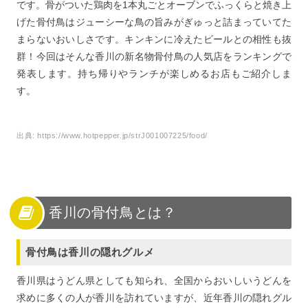
です。骨がついた鶏肉を1本丸ごとオーブンでふっくらと焼き上
げた骨付鳥はジューシーな鳥の旨みがぎゅっと詰まっていてた
まらないおいしさです。キンキンに冷えたビールとの相性も抜
群！今回はそんな香川の新名物骨付鳥の人気店をランキングで
発表します。持ち帰りやランチが楽しめるお店もご紹介しま
す。
出典:
https://www.hotpepper.jp/strJ001007225/food/
香川の骨付鳥とは？
骨付鳥は香川の隠れグルメ
香川県はうどん県としても知られ、全国からおいしいうどんを
求めに多くの人が香川を訪れていますが、近年香川の隠れグル