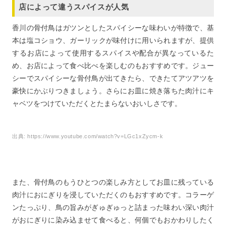
店によって違うスパイスが人気
香川の骨付鳥はガツンとしたスパイシーな味わいが特徴で、基
本は塩コショウ、ガーリックが味付けに用いられますが、提供
するお店によって使用するスパイスや配合が異なっているた
め、お店によって食べ比べを楽しむのもおすすめです。ジュー
シーでスパイシーな骨付鳥が出てきたら、できたてアツアツを
豪快にかぶりつきましょう。さらにお皿に焼き落ちた肉汁にキ
ャベツをつけていただくとたまらないおいしさです。
出典:
https://www.youtube.com/watch?v=LGc1xZycm-k
また、骨付鳥のもうひとつの楽しみ方としてお皿に残っている
肉汁におにぎりを浸していただくのもおすすめです。コラーゲ
ンたっぷり、鳥の旨みがぎゅぎゅっと詰まった味わい深い肉汁
がおにぎりに染み込ませて食べると、何個でもおかわりしたく