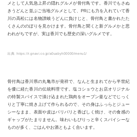
メとして人気急上昇の隠れグルメが骨付鳥です。香川でもさぬ
きうどんと並ぶご当地グルメとして、PRにも力を入れていて香
川の高松には名物讃岐うどんに負けじと、骨付鳥と書かれたた
くさんののぼりを見かけます。骨付鳥と聞くと新グルメかと思
われがちですが、実は香川でも歴史の深いグルメです。
出典:
https://r.gnavi.co.jp/a0uabyh00000/menu1/
骨付鳥は香川県の丸亀市が発祥で、なんと生まれてから半世紀
を優に経た香川の伝統料理です。塩コショウとお店オリジナル
の特製スパイスで漬け込まれた鶏肉をオーブン釜などでじっく
りと丁寧に焼き上げて作られるので、その身はふっらとジュー
シーなまま、表面や皮はパリパリと香ばしく焼け、その食感の
ギャップがたまりません。味わいもぴりっと辛くスパイシーな
ものが多く、ごはんやお酒ともよく合います。