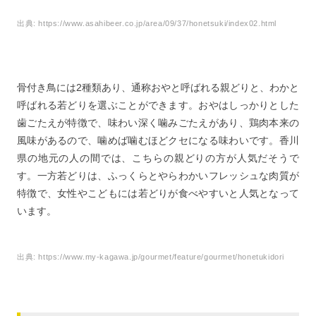
出典:
https://www.asahibeer.co.jp/area/09/37/honetsuki/index02.html
骨付き鳥には2種類あり、通称おやと呼ばれる親どりと、わかと
呼ばれる若どりを選ぶことができます。おやはしっかりとした
歯ごたえが特徴で、味わい深く噛みごたえがあり、鶏肉本来の
風味があるので、噛めば噛むほどクセになる味わいです。香川
県の地元の人の間では、こちらの親どりの方が人気だそうで
す。一方若どりは、ふっくらとやらわかいフレッシュな肉質が
特徴で、女性やこどもには若どりが食べやすいと人気となって
います。
出典:
https://www.my-kagawa.jp/gourmet/feature/gourmet/honetukidori