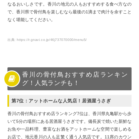
なるおいしさです。香川の地元の人もおすすめする食べ方なの
で、香川県で骨付鳥を楽しむなら最後の1滴まで肉汁を余すこと
なく堪能してください。
出典:
https://r.gnavi.co.jp/46j737070000/menu5/
香川の骨付鳥おすすめ店ランキン
グ！人気ランチも！
第7位：アットホームな人気店！居酒屋うさぎ
香川の骨付鳥おすすめ店ランキング7位は、香川県丸亀駅から歩
いて5分の場所にある居酒屋うさぎです。備長炭で焼いた新鮮な
お魚や一品料理、豊富なお酒をアットホームな空間で楽しめる
お店で、地元香川の人も足繁く通う人気店です。11席のカウン