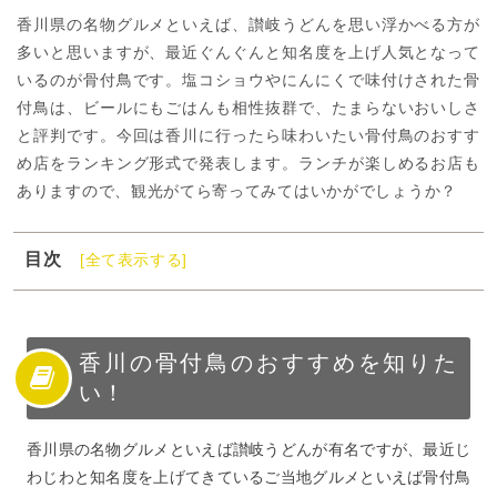
香川県の名物グルメといえば、讃岐うどんを思い浮かべる方が
多いと思いますが、最近ぐんぐんと知名度を上げ人気となって
いるのが骨付鳥です。塩コショウやにんにくで味付けされた骨
付鳥は、ビールにもごはんも相性抜群で、たまらないおいしさ
と評判です。今回は香川に行ったら味わいたい骨付鳥のおすす
め店をランキング形式で発表します。ランチが楽しめるお店も
ありますので、観光がてら寄ってみてはいかがでしょうか？
目次
[全て表示する]
1
香川の骨付鳥のおすすめを知りたい！
2
香川の骨付鳥とは？
3
香川の骨付鳥おすすめ店ランキング！人気ランチも！
香川の骨付鳥のおすすめを知りた
い！
4
香川の骨付鳥はお持ち帰りできる？
5
香川の骨付鳥にかぶりつこう！
香川県の名物グルメといえば讃岐うどんが有名ですが、最近じ
わじわと知名度を上げてきているご当地グルメといえば骨付鳥