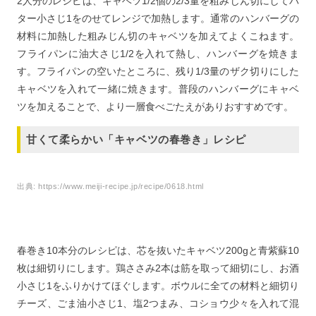
2人分のレシピは、キャベツ1/2個の2/3量を粗みじん切にしてバ
ター小さじ1をのせてレンジで加熱します。通常のハンバーグの
材料に加熱した粗みじん切のキャベツを加えてよくこねます。
フライパンに油大さじ1/2を入れて熱し、ハンバーグを焼きま
す。フライパンの空いたところに、残り1/3量のザク切りにした
キャベツを入れて一緒に焼きます。普段のハンバーグにキャベ
ツを加えることで、より一層食べごたえがありおすすめです。
甘くて柔らかい「キャベツの春巻き」レシピ
出典:
https://www.meiji-recipe.jp/recipe/0618.html
春巻き10本分のレシピは、芯を抜いたキャベツ200gと青紫蘇10
枚は細切りにします。鶏ささみ2本は筋を取って細切にし、お酒
小さじ1をふりかけてほぐします。ボウルに全ての材料と細切り
チーズ、ごま油小さじ1、塩2つまみ、コショウ少々を入れて混