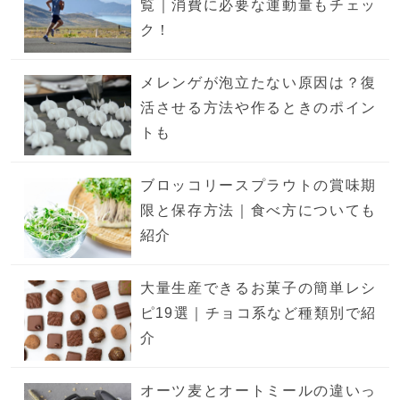
覧｜消費に必要な運動量もチェッ
ク！
メレンゲが泡立たない原因は？復
活させる方法や作るときのポイン
トも
ブロッコリースプラウトの賞味期
限と保存方法｜食べ方についても
紹介
大量生産できるお菓子の簡単レシ
ピ19選｜チョコ系など種類別で紹
介
オーツ麦とオートミールの違いっ