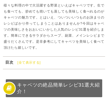
様々な料理の中で大活躍する野菜といえばキャベツです。生で
も食べても、炒めても焼いても蒸しても美味しく食べれるのが
キャベツの魅力です。とはいえ、ついついいつものお決まりの
レシピばかり作ってしまうことはありませんか?今回はキャベ
ツの美味しさをおおいにいかした人気のレシピ31選を紹介しま
す。簡単にできるサラダからスープ、副菜、メインレシピまで
盛りだくさんです。是非参考にしてキャベツを美味しく食べて
頂けたら嬉しいです。
目次
[全て表示する]
1
キャベツの絶品簡単レシピ31選大紹介！
2
キャベツを使った人気メイン料理レシピ
3
キャベツを使った人気副菜レシピ
キャベツの絶品簡単レシピ31選大紹
介！
4
キャベツを使った人気スープレシピ
5
キャベツを使った人気サラダレシピ
6
キャベツは栄養がたっぷり！