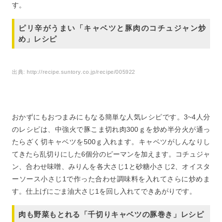
す。
ピリ辛がうまい「キャベツと豚肉のコチュジャン炒
め」レシピ
出典:
http://recipe.suntory.co.jp/recipe/005922
おかずにもおつまみにもなる簡単な人気レシピです。3~4人分
のレシピは、中強火で豚こま切れ肉300ｇを炒め半分火が通っ
たらざく切キャベツを500ｇ入れます。キャベツがしんなりし
てきたら乱切りにした6個分のピーマンを加えます。コチュジャ
ン、合わせ味噌、みりんを各大さじ1と砂糖小さじ2、オイスタ
ーソース小さじ1で作った合わせ調味料を入れてさらに炒めま
す。仕上げにごま油大さじ1を回し入れてできあがりです。
肉も野菜もとれる「千切りキャベツの豚巻き」レシピ