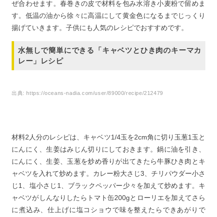
ぜ合わせます。春巻きの皮で材料を包み水溶き小麦粉で留めま
す。低温の油から徐々に高温にして黄金色になるまでじっくり
揚げていきます。子供にも人気のレシピでおすすめです。
水無しで簡単にできる「キャベツとひき肉のキーマカ
レー」レシピ
出典:
https://oceans-nadia.com/user/89000/recipe/212479
材料2人分のレシピは、キャベツ1/4玉を2cm角に切り玉葱1玉と
にんにく、生姜はみじん切りにしておきます。鍋に油を引き、
にんにく、生姜、玉葱を炒め香りが出てきたら牛豚ひき肉とキ
ャベツを入れて炒めます。カレー粉大さじ3、チリパウダー小さ
じ1、塩小さじ1、ブラックペッパー少々を加えて炒めます。キ
ャベツがしんなりしたらトマト缶200gとローリエを加えてさら
に煮込み、仕上げに塩コショウで味を整えたらできあがりで