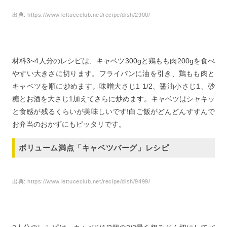
出典:
https://www.lettuceclub.net/recipe/dish/2900/
材料3~4人分のレシピは、キャベツ300gと鶏もも肉200gを食べ
やすい大きさに切ります。フライパンに油を引き、鶏もも肉と
キャベツを順に炒めます。味噌大さじ1 1/2、醤油小さじ1、砂
糖とお酒を大さじ1加えてさらに炒めます。キャベツはシャキッ
と食感が残るくらいが美味しいです!白ご飯がどんどんすすんで
お弁当のおかずにもピッタリです。
ボリューム満点「キャベツバーグ」レシピ
出典:
https://www.lettuceclub.net/recipe/dish/9499/