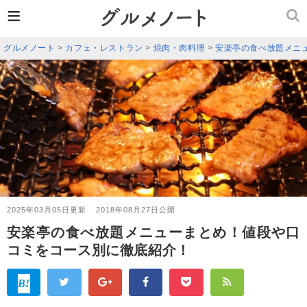
≡
グルメノート
>
カフェ・レストラン
>
焼肉・肉料理
>
安楽亭の食べ放題メニ
2025年03月05日更新
2018年08月27日公開
安楽亭の食べ放題メニューまとめ！値段や口
コミをコース別に徹底紹介！