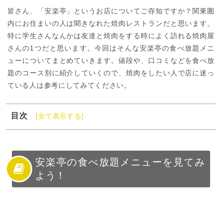
皆さん、「安楽亭」というお店についてご存知ですか？関東圏
内にお住まいの人は聞きなれた焼肉レストランだと思います。
特に学生さんなんかは友達と焼肉をする時によく訪れる焼肉屋
さんの1つだと思います。今回はそんな安楽亭の食べ放題メニ
ューについてまとめていきます。値段や、口コミなどを食べ放
題のコース別に紹介していくので、焼肉をしたい人で店に迷っ
ている人は参考にしてみてください。
目次
[全て表示する]
1
安楽亭の食べ放題メニューを見てみよう！
2
安楽亭について
3
安楽亭の食べ放題メニューや値段を見てみよう
安楽亭の食べ放題メニューを見てみ
よう！
4
安楽亭の食べ放題メニューの口コミを紹介！
5
安楽亭の食べ放題メニューでお腹いっぱい食べよう！