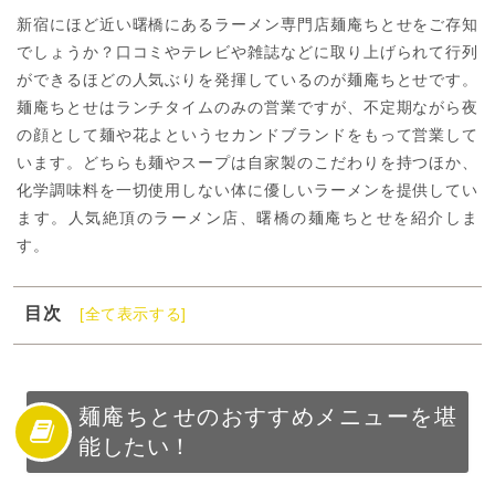
新宿にほど近い曙橋にあるラーメン専門店麺庵ちとせをご存知
でしょうか？口コミやテレビや雑誌などに取り上げられて行列
ができるほどの人気ぶりを発揮しているのが麺庵ちとせです。
麺庵ちとせはランチタイムのみの営業ですが、不定期ながら夜
の顔として麺や花よというセカンドブランドをもって営業して
います。どちらも麺やスープは自家製のこだわりを持つほか、
化学調味料を一切使用しない体に優しいラーメンを提供してい
ます。人気絶頂のラーメン店、曙橋の麺庵ちとせを紹介しま
す。
目次
[全て表示する]
1
麺庵ちとせのおすすめメニューを堪能したい！
2
麺庵ちとせについて紹介！
3
麺庵ちとせのおすすめメニューを紹介！
麺庵ちとせのおすすめメニューを堪
能したい！
4
麺庵ちとせのセカンドブランド「麺や花よ」について紹
介！