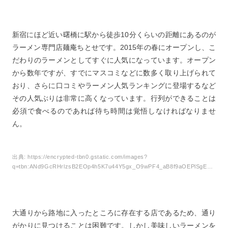
新宿にほど近い曙橋に駅から徒歩10分くらいの距離にあるのが
ラーメン専門店麺庵ちとせです。2015年の春にオープンし、こ
だわりのラーメンとしてすぐに人気になっています。オープン
から数年ですが、すでにマスコミなどに数多く取り上げられて
おり、さらに口コミやラーメン人気ランキングに登場するなど
その人気ぶりは非常に高くなっています。行列ができることは
必須で食べるのであれば待ち時間は覚悟しなければなりませ
ん。
出典:
https://encrypted-tbn0.gstatic.com/images?
q=tbn:ANd9GcRHrlzsB2EOp4h5K7u44Y5gx_O9wPF4_aB8f9aOEPlSgEYcpB53ig
大通りから路地に入ったところに存在する店であるため、通り
がかりに見つけることは困難です。しかし美味しいラーメンを