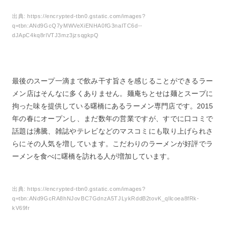
5
麺庵ちとせと麺や花よの自慢の味を確かめに行こう！
出典:
https://encrypted-tbn0.gstatic.com/images?
q=tbn:ANd9GcQ7yMWVeXiENHA0fG3naITC6d--
dJApC4kq8rlVTJ3mz3jzsqgkpQ
最後のスープ一滴まで飲み干す旨さを感じることができるラー
メン店はそんなに多くありません。麺庵ちとせは麺とスープに
拘った味を提供している曙橋にあるラーメン専門店です。2015
年の春にオープンし、まだ数年の営業ですが、すでに口コミで
話題は沸騰、雑誌やテレビなどのマスコミにも取り上げられさ
らにその人気を増しています。こだわりのラーメンが好評でラ
ーメンを食べに曙橋を訪れる人が増加しています。
出典:
https://encrypted-tbn0.gstatic.com/images?
q=tbn:ANd9GcRA8hNJovBC7GdnzA5TJLykRddB2tovK_qllcoea8fRk-
kV69fr