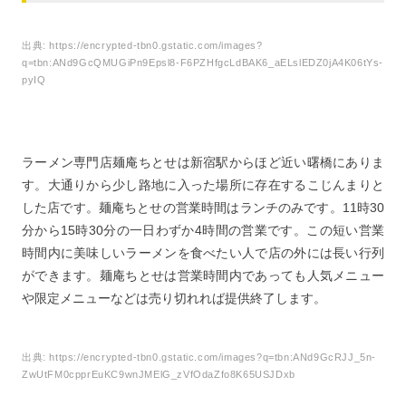
出典:
https://encrypted-tbn0.gstatic.com/images?
q=tbn:ANd9GcQMUGiPn9Epsl8-F6PZHfgcLdBAK6_aELslEDZ0jA4K06tYs-
pyIQ
ラーメン専門店麺庵ちとせは新宿駅からほど近い曙橋にありま
す。大通りから少し路地に入った場所に存在するこじんまりと
した店です。麺庵ちとせの営業時間はランチのみです。11時30
分から15時30分の一日わずか4時間の営業です。この短い営業
時間内に美味しいラーメンを食べたい人で店の外には長い行列
ができます。麺庵ちとせは営業時間内であっても人気メニュー
や限定メニューなどは売り切れれば提供終了します。
出典:
https://encrypted-tbn0.gstatic.com/images?q=tbn:ANd9GcRJJ_5n-
ZwUtFM0cpprEuKC9wnJMElG_zVfOdaZfo8K65USJDxb