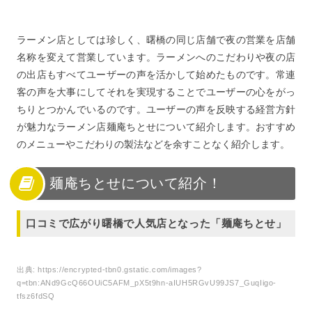
ラーメン店としては珍しく、曙橋の同じ店舗で夜の営業を店舗
名称を変えて営業しています。ラーメンへのこだわりや夜の店
の出店もすべてユーザーの声を活かして始めたものです。常連
客の声を大事にしてそれを実現することでユーザーの心をがっ
ちりとつかんでいるのです。ユーザーの声を反映する経営方針
が魅力なラーメン店麺庵ちとせについて紹介します。おすすめ
のメニューやこだわりの製法などを余すことなく紹介します。
麺庵ちとせについて紹介！
口コミで広がり曙橋で人気店となった「麺庵ちとせ」
出典:
https://encrypted-tbn0.gstatic.com/images?
q=tbn:ANd9GcQ66OUiC5AFM_pX5t9hn-aIUH5RGvU99JS7_GuqIigo-
tfsz6fdSQ