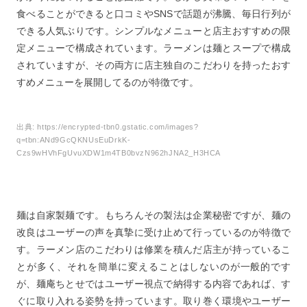
食べることができると口コミやSNSで話題が沸騰、毎日行列が
できる人気ぶりです。シンプルなメニューと店主おすすめの限
定メニューで構成されています。ラーメンは麺とスープで構成
されていますが、その両方に店主独自のこだわりを持ったおす
すめメニューを展開してるのが特徴です。
出典:
https://encrypted-tbn0.gstatic.com/images?
q=tbn:ANd9GcQKNUsEuDrkK-
Czs9wHVhFgUvuXDW1m4TB0bvzN962hJNA2_H3HCA
麺は自家製麺です。もちろんその製法は企業秘密ですが、麺の
改良はユーザーの声を真摯に受け止めて行っているのが特徴で
す。ラーメン店のこだわりは修業を積んだ店主が持っているこ
とが多く、それを簡単に変えることはしないのが一般的です
が、麺庵ちとせではユーザー視点で納得する内容であれば、す
ぐに取り入れる姿勢を持っています。取り巻く環境やユーザー