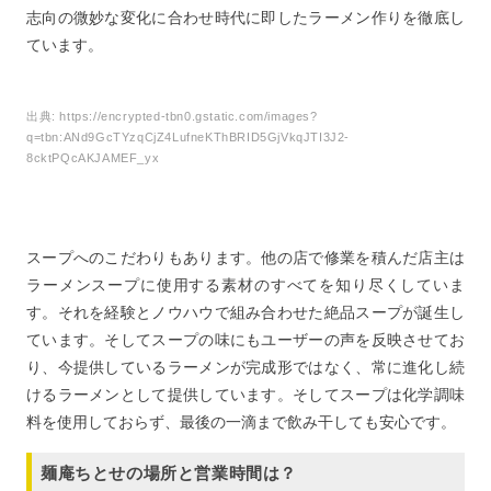
志向の微妙な変化に合わせ時代に即したラーメン作りを徹底し
ています。
出典:
https://encrypted-tbn0.gstatic.com/images?
q=tbn:ANd9GcTYzqCjZ4LufneKThBRID5GjVkqJTI3J2-
8cktPQcAKJAMEF_yx
スープへのこだわりもあります。他の店で修業を積んだ店主は
ラーメンスープに使用する素材のすべてを知り尽くしていま
す。それを経験とノウハウで組み合わせた絶品スープが誕生し
ています。そしてスープの味にもユーザーの声を反映させてお
り、今提供しているラーメンが完成形ではなく、常に進化し続
けるラーメンとして提供しています。そしてスープは化学調味
料を使用しておらず、最後の一滴まで飲み干しても安心です。
麺庵ちとせの場所と営業時間は？