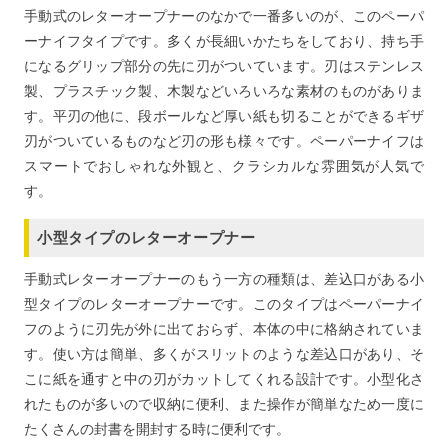
手動式のレターオープナーのなかで一番多いのが、このペーパ
ーナイフタイプです。多くが長細いかたちをしており、持ち手
になるグリップ部分の先に刃がついています。刃はステンレス
製、プラスチック製、木製などいろいろな素材のものがありま
す。平刃の他に、段ボールなど厚い紙も切ることができるギザ
刃がついているものなど刃の形も様々です。ペーパーナイフは
スマートでおしゃれな外観と、クラシカルな雰囲気が人気で
す。
小型タイプのレターオープナー
手動式レターオープナーのもう一方の種類は、差込口がある小
型タイプのレターオープナーです。このタイプはペーパーナイ
フのように刃先が外に出ておらず、本体の中に格納されていま
す。使い方は簡単、多くがスリットのような差込口があり、そ
こに紙を通すと中の刃がカットしてくれる設計です。小型化さ
れたものが多いので収納に便利、また操作が簡単なため一度に
たくさんの封書を開封する時に便利です。