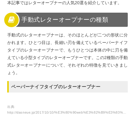
本記事ではレターオープナーの人気20選を紹介しています。
ーパーナイフ
15
おしゃれで便利なレターオープナーを使ってみよう！
手動式レターオープナーの種類
手動式のレターオープナーは、そのほとんどが二つの形状に分
かれます。ひとつ目は、長細い刃を備えているペーパーナイフ
タイプのレターオープナーで、もうひとつは本体の中に刃を備
えている小型タイプのレターオープナーです。この2種類の手動
式レターオープナーについて、それぞれの特徴を見ていきまし
ょう。
ペーパーナイフタイプのレターオープナー
出典:
http://dasneue.jp/2017/10/10/%E3%80%90web%E3%82%B9%E3%83%88%E3%82%A2%E3%81%ABup%E3%80%91%E3%83%A8%E3%83%BC%E3%83%AD%E3%83%94%E3%82%A2%E3%83%B3%E3%81%AA%E3%83%87%E3%82%B6%E3%82%A4%E3%83%B3%E3%81%8C%E7%BE%8E%E3%81%97%E3%81%84/