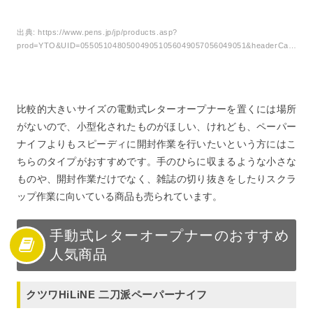
出典:
https://www.pens.jp/jp/products.asp?
prod=YTO&UID=055051048050049051056049057056049051&headerCategory=LetterOpener
比較的大きいサイズの電動式レターオープナーを置くには場所
がないので、小型化されたものがほしい、けれども、ペーパー
ナイフよりもスピーディに開封作業を行いたいという方にはこ
ちらのタイプがおすすめです。手のひらに収まるような小さな
ものや、開封作業だけでなく、雑誌の切り抜きをしたりスクラ
ップ作業に向いている商品も売られています。
手動式レターオープナーのおすすめ
人気商品
クツワHiLiNE 二刀派ペーパーナイフ