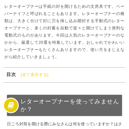
レターオープナーは手紙の封を開けるための文房具です。ペー
パーナイフと呼ばれることもあります。レターオープナーの種
類は、大きく分けて封に刃を挿し込み開封する手動式のレター
オープナーと、多くの封書を自動で楽々と開けてしまう便利な
電動式のものがあります。今回は人気のレターオープナーのな
かから、厳選して20選を特集しています。おしゃれでかわいい
レターオープナーもたくさんありますので、使い方をまじえな
がら紹介していきましょう。
目次
[全て表示する]
1
レターオープナーを使ってみませんか？
2
手動式レターオープナーの種類
3
手動式レターオープナーのおすすめ人気商品
レターオープナーを使ってみません
か？
4
電動式レターオープナーのおすすめ人気商品
5
レターオープナーのおすすめ人気商品：コクヨペーパー
日ごろ封筒を開ける際にみなさんは何を使っていますか？はさ
ナイフ連続伝票用フラットタイプ