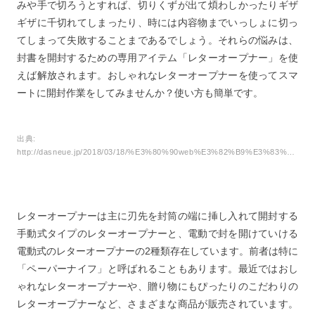
みや手で切ろうとすれば、切りくずが出て煩わしかったりギザ
6
レターオープナーのおすすめ人気商品： 3Mスコッチ安全
ギザに千切れてしまったり、時には内容物までいっしょに切っ
設計ペーパーカッター
てしまって失敗することまであるでしょう。それらの悩みは、
7
レターオープナーのおすすめ人気商品：ミドリレターカ
封書を開封するための専用アイテム「レターオープナー」を使
ッターII
えば解放されます。おしゃれなレターオープナーを使ってスマ
8
レターオープナーのおすすめ人気商品：プラスレターオ
ートに開封作業をしてみませんか？使い方も簡単です。
ープナーブラック電池式
9
レターオープナーのおすすめ人気商品：オートセラミッ
出典:
クレターオープナー
http://dasneue.jp/2018/03/18/%E3%80%90web%E3%82%B9%E3%83%88%E3%82%A2%E3%81%ABup%E3%80%91%E3%83%AC%E3%82%B6%E3%83%BC%E3%82%AB%E3%83%90%E3%83%BC%E4%BB%98%E3%81%8D%E3%81%AE%E3%83%AC%E3%82%BF%E3%83%BC%E3%82%AA%E3%83%BC%E3%83%97/
10
レターオープナーのおすすめ人気商品：アスカ電動レタ
ーオープナー
11
レターオープナーのおすすめ人気商品：コロコロケシコ
レターオープナーは主に刃先を封筒の端に挿し入れて開封する
ロwithレターオープナー
手動式タイプのレターオープナーと、電動で封を開けていける
12
レターオープナーのおすすめ人気商品：木香屋ペーパー
電動式のレターオープナーの2種類存在しています。前者は特に
ナイフリーフ
「ペーパーナイフ」と呼ばれることもあります。最近ではおし
13
レターオープナーのおすすめ人気商品：イタリアンレザ
ゃれなレターオープナーや、贈り物にもぴったりのこだわりの
ーレターオープナー
レターオープナーなど、さまざまな商品が販売されています。
14
レターオープナーのおすすめ人気商品：+d バーディーペ